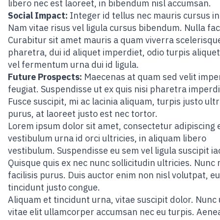
libero nec est laoreet, in bibendum nisl accumsan.
Social Impact:
Integer id tellus nec mauris cursus i
Nam vitae risus vel ligula cursus bibendum. Nulla facil
Curabitur sit amet mauris a quam viverra scelerisqu
pharetra, dui id aliquet imperdiet, odio turpis aliquet
vel fermentum urna dui id ligula.
Future Prospects:
Maecenas at quam sed velit impe
feugiat. Suspendisse ut ex quis nisi pharetra imperdi
Fusce suscipit, mi ac lacinia aliquam, turpis justo ultr
purus, at laoreet justo est nec tortor.
Lorem ipsum dolor sit amet, consectetur adipiscing e
vestibulum urna id orci ultricies, in aliquam libero
vestibulum. Suspendisse eu sem vel ligula suscipit iac
Quisque quis ex nec nunc sollicitudin ultricies. Nunc 
facilisis purus. Duis auctor enim non nisl volutpat, eu
tincidunt justo congue.
Aliquam et tincidunt urna, vitae suscipit dolor. Nunc
vitae elit ullamcorper accumsan nec eu turpis. Aene