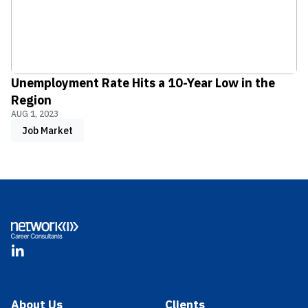
Unemployment Rate Hits a 10-Year Low in the
Region
AUG 1, 2023
Job Market
Footer
LinkedIn
About Us
Clients