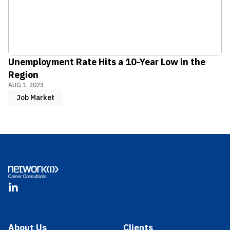
Unemployment Rate Hits a 10-Year Low in the
Region
AUG 1, 2023
Job Market
Footer
LinkedIn
About Us
Clients