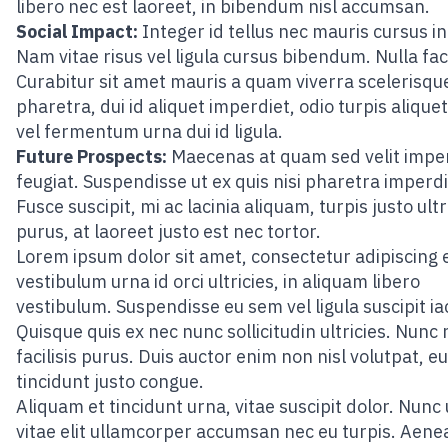
libero nec est laoreet, in bibendum nisl accumsan.
Social Impact:
Integer id tellus nec mauris cursus i
Nam vitae risus vel ligula cursus bibendum. Nulla facil
Curabitur sit amet mauris a quam viverra scelerisqu
pharetra, dui id aliquet imperdiet, odio turpis aliquet
vel fermentum urna dui id ligula.
Future Prospects:
Maecenas at quam sed velit impe
feugiat. Suspendisse ut ex quis nisi pharetra imperdi
Fusce suscipit, mi ac lacinia aliquam, turpis justo ultr
purus, at laoreet justo est nec tortor.
Lorem ipsum dolor sit amet, consectetur adipiscing e
vestibulum urna id orci ultricies, in aliquam libero
vestibulum. Suspendisse eu sem vel ligula suscipit iac
Quisque quis ex nec nunc sollicitudin ultricies. Nunc 
facilisis purus. Duis auctor enim non nisl volutpat, eu
tincidunt justo congue.
Aliquam et tincidunt urna, vitae suscipit dolor. Nunc
vitae elit ullamcorper accumsan nec eu turpis. Aene