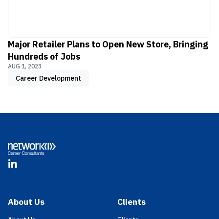
Major Retailer Plans to Open New Store, Bringing
Hundreds of Jobs
AUG 1, 2023
Career Development
Footer
LinkedIn
About Us
Clients