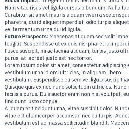
Social Impact:
Integer id tellus nec mauris cursus i
Nam vitae risus vel ligula cursus bibendum. Nulla facil
Curabitur sit amet mauris a quam viverra scelerisqu
pharetra, dui id aliquet imperdiet, odio turpis aliquet
vel fermentum urna dui id ligula.
Future Prospects:
Maecenas at quam sed velit impe
feugiat. Suspendisse ut ex quis nisi pharetra imperdi
Fusce suscipit, mi ac lacinia aliquam, turpis justo ultr
purus, at laoreet justo est nec tortor.
Lorem ipsum dolor sit amet, consectetur adipiscing e
vestibulum urna id orci ultricies, in aliquam libero
vestibulum. Suspendisse eu sem vel ligula suscipit iac
Quisque quis ex nec nunc sollicitudin ultricies. Nunc 
facilisis purus. Duis auctor enim non nisl volutpat, eu
tincidunt justo congue.
Aliquam et tincidunt urna, vitae suscipit dolor. Nunc
vitae elit ullamcorper accumsan nec eu turpis. Aene
vestibulum est ac massa sollicitudin blandit. Maece